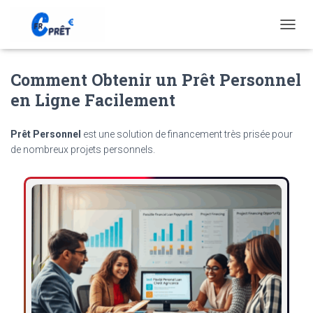
T
O
G
Comment Obtenir un Prêt Personnel
G
L
en Ligne Facilement
E
N
A
Prêt Personnel
est une solution de financement très prisée pour
V
de nombreux projets personnels.
I
G
A
T
I
O
N