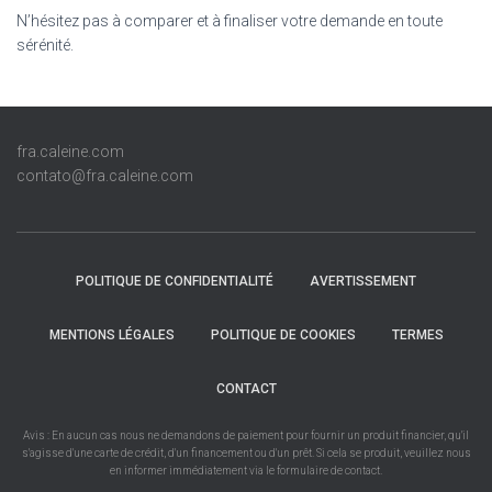
N’hésitez pas à comparer et à finaliser votre demande en toute
sérénité.
fra.caleine.com
contato@fra.caleine.com
POLITIQUE DE CONFIDENTIALITÉ
AVERTISSEMENT
MENTIONS LÉGALES
POLITIQUE DE COOKIES
TERMES
CONTACT
Avis : En aucun cas nous ne demandons de paiement pour fournir un produit financier, qu'il
s'agisse d'une carte de crédit, d'un financement ou d'un prêt. Si cela se produit, veuillez nous
en informer immédiatement via le formulaire de contact.