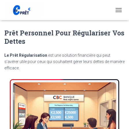
T
O
G
Prêt Personnel Pour Régulariser Vos
G
L
Dettes
E
N
A
Le Prêt Régularisation
est une solution financière qui peut
V
s’avérer utile pour ceux qui souhaitent gérer leurs dettes de manière
I
efficace.
G
A
T
I
O
N