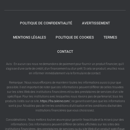
POLITIQUE DE CONFIDENTIALITÉ
AVERTISSEMENT
MENTIONS LÉGALES
POLITIQUE DE COOKIES
TERMES
CONTACT
Avis : En aucun cas nous ne demandons de paiement pour fournir un produit financier, qu'il
s'agisse d'une carte de crédit, d'un financement ou d'un prêt. Si cela se produit, veuillez nous
en informer immédiatement via le formulaire de contact.
Remarque : Nous nous efforçons de maintenir toutes les informations aussi à jour que
possible. Il est important de noter que ces informations peuvent différer de celles trouvées
sur les sites Web des institutions financières et/ou des prestataires de services d'un site
spécifique. Pour les institutions avec lesquelles nous n'avons pas de partenariat, tous les
produits listés sur ce site,
https://fra.caleine.com/
, ne garantissent pas que les informations
sont à jour. N'oubliez pas de lire les conditions d'utilisation et les conditions d'achat des
institutions financières que vous choisissez.
Considérations : Nous mettons tout en œuvre pour garantir l'exactitude et la mise à jour des
informations. Ces informations peuvent différer de celles affichées sur les sites des
institutions financières, des prestataires de services ou du site Web d'un produit spécifique.