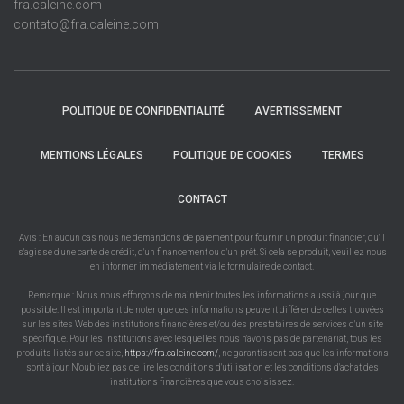
fra.caleine.com
contato@fra.caleine.com
POLITIQUE DE CONFIDENTIALITÉ
AVERTISSEMENT
MENTIONS LÉGALES
POLITIQUE DE COOKIES
TERMES
CONTACT
Avis : En aucun cas nous ne demandons de paiement pour fournir un produit financier, qu'il
s'agisse d'une carte de crédit, d'un financement ou d'un prêt. Si cela se produit, veuillez nous
en informer immédiatement via le formulaire de contact.
Remarque : Nous nous efforçons de maintenir toutes les informations aussi à jour que
possible. Il est important de noter que ces informations peuvent différer de celles trouvées
sur les sites Web des institutions financières et/ou des prestataires de services d'un site
spécifique. Pour les institutions avec lesquelles nous n'avons pas de partenariat, tous les
produits listés sur ce site,
https://fra.caleine.com/
, ne garantissent pas que les informations
sont à jour. N'oubliez pas de lire les conditions d'utilisation et les conditions d'achat des
institutions financières que vous choisissez.