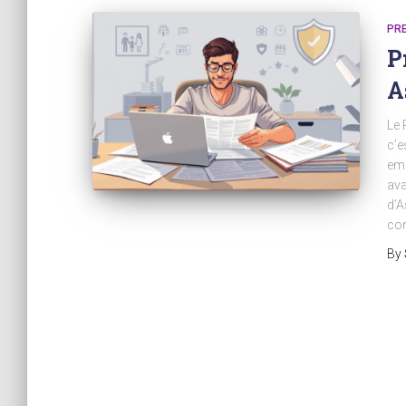
PRE
P
A
Le 
c’e
emp
ava
d’A
con
By