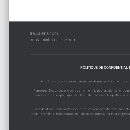
fra.caleine.com
contato@fra.caleine.com
POLITIQUE DE CONFIDENTIALI
Avis : En aucun cas nous ne demandons de paiement pour fournir un prod
Remarque : Nous nous efforçons de maintenir toutes les informations aussi 
services d'un site spécifique. Pour les institutions avec lesquelles nous n
Considérations : Nous mettons tout en œuvre pour garantir l'exactitude et l
produit spécifique. Dans le cas d'institutions non partenaires, tous les prod