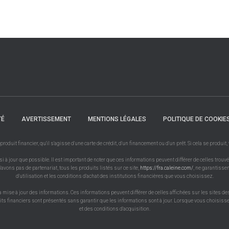
TÉ
AVERTISSEMENT
MENTIONS LÉGALES
POLITIQUE DE COOKIE
uit financier, qu'il s'agisse d'une carte de crédit, d'un financement ou d'un prêt. Si cela se produit
à jour que possible. Il est important de noter que ces informations peuvent différer de celles trouvé
'avons pas de partenariat, tous les produits listés sur ce site,
https://fra.caleine.com/
, ne garantissen
d'utilisation et les conditions d'achat des institutions financières que vous choisissez.
a mise à jour des informations. Ces informations peuvent différer de celles affichées sur les sites de
uits financiers sont présentés sans garantir que les informations sont à jour. Lorsque vous choisissez
et des conditions d'acquisition.