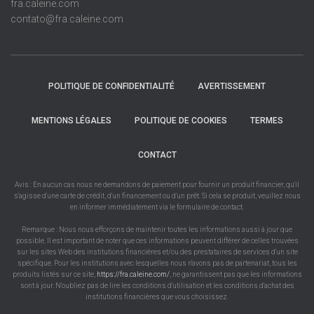
fra.caleine.com
contato@fra.caleine.com
POLITIQUE DE CONFIDENTIALITÉ
AVERTISSEMENT
MENTIONS LÉGALES
POLITIQUE DE COOKIES
TERMES
CONTACT
Avis : En aucun cas nous ne demandons de paiement pour fournir un produit financier, qu'il
s'agisse d'une carte de crédit, d'un financement ou d'un prêt. Si cela se produit, veuillez nous
en informer immédiatement via le formulaire de contact.
Remarque : Nous nous efforçons de maintenir toutes les informations aussi à jour que
possible. Il est important de noter que ces informations peuvent différer de celles trouvées
sur les sites Web des institutions financières et/ou des prestataires de services d'un site
spécifique. Pour les institutions avec lesquelles nous n'avons pas de partenariat, tous les
produits listés sur ce site,
https://fra.caleine.com/
, ne garantissent pas que les informations
sont à jour. N'oubliez pas de lire les conditions d'utilisation et les conditions d'achat des
institutions financières que vous choisissez.