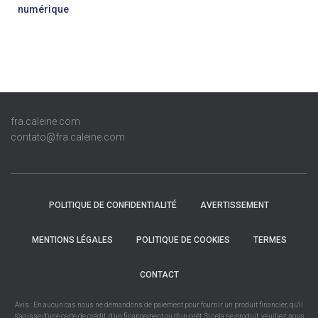
numérique
fra.caleine.com
contato@fra.caleine.com
POLITIQUE DE CONFIDENTIALITÉ
AVERTISSEMENT
MENTIONS LÉGALES
POLITIQUE DE COOKIES
TERMES
CONTACT
Avis : En aucun cas nous ne demandons de paiement pour fournir un produit financier, qu'il
s'agisse d'une carte de crédit, d'un financement ou d'un prêt. Si cela se produit, veuillez nous