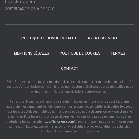
fra.caleine.com
contato@fra.caleine.com
POLITIQUE DE CONFIDENTIALITÉ
AVERTISSEMENT
MENTIONS LÉGALES
POLITIQUE DE COOKIES
TERMES
CONTACT
Avis : En aucun cas nous ne demandons de paiement pour fournir un produit financier, qu'il
s'agisse d'une carte de crédit, d'un financement ou d'un prêt. Si cela se produit, veuillez nous
en informer immédiatement via le formulaire de contact.
Remarque : Nous nous efforçons de maintenir toutes les informations aussi à jour que
possible. Il est important de noter que ces informations peuvent différer de celles trouvées
sur les sites Web des institutions financières et/ou des prestataires de services d'un site
spécifique. Pour les institutions avec lesquelles nous n'avons pas de partenariat, tous les
produits listés sur ce site,
https://fra.caleine.com/
, ne garantissent pas que les informations
sont à jour. N'oubliez pas de lire les conditions d'utilisation et les conditions d'achat des
institutions financières que vous choisissez.