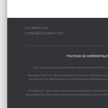
fra.caleine.com
contato@fra.caleine.com
POLITIQUE DE CONFIDENTIALI
Avis : En aucun cas nous ne demandons de paiement pour fournir un prod
Remarque : Nous nous efforçons de maintenir toutes les informations aussi 
services d'un site spécifique. Pour les institutions avec lesquelles nous n
Considérations : Nous mettons tout en œuvre pour garantir l'exactitude et l
produit spécifique. Dans le cas d'institutions non partenaires, tous les prod