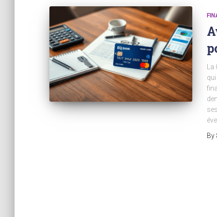
FIN
A
p
La 
qui
fin
dem
ses
éve
By