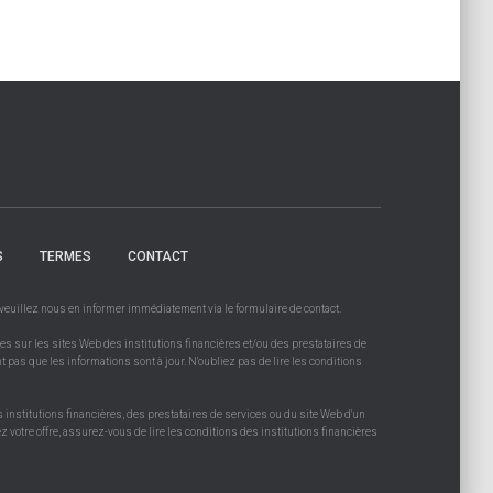
S
TERMES
CONTACT
, veuillez nous en informer immédiatement via le formulaire de contact.
es sur les sites Web des institutions financières et/ou des prestataires de
t pas que les informations sont à jour. N'oubliez pas de lire les conditions
s institutions financières, des prestataires de services ou du site Web d'un
 votre offre, assurez-vous de lire les conditions des institutions financières