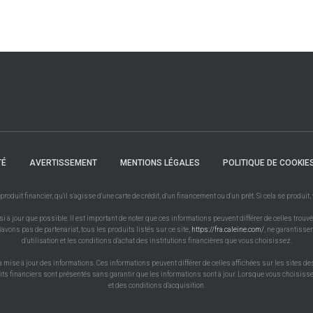
TÉ
AVERTISSEMENT
MENTIONS LÉGALES
POLITIQUE DE COOKIE
uit financier, qu'il s'agisse d'une carte de crédit, d'un financement ou d'un prêt. Si cela se produit
à jour que possible. Il est important de noter que ces informations peuvent différer de celles trouvé
'avons pas de partenariat, tous les produits listés sur ce site,
https://fra.caleine.com/
, ne garantissen
d'utilisation et les conditions d'achat des institutions financières que vous choisissez.
a mise à jour des informations. Ces informations peuvent différer de celles affichées sur les sites de
uits financiers sont présentés sans garantir que les informations sont à jour. Lorsque vous choisissez
et des conditions d'acquisition.