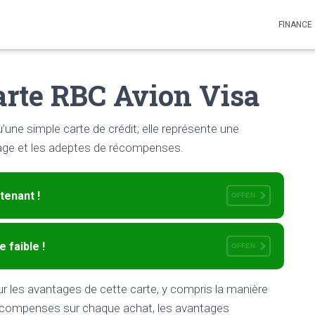
FINANCE
arte RBC Avion Visa
’une simple carte de crédit; elle représente une
age et les adeptes de récompenses.
tenant !
OFFEN
 faible !
OFFEN
r les avantages de cette carte, y compris la manière
écompenses sur chaque achat, les avantages