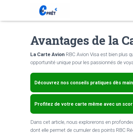
Avantages de la C
La Carte Avion
RBC Avion Visa est bien plus qu
opportunité unique pour les passionnés de voy
Découvrez nos conseils pratiques dès main
Profitez de votre carte même avec un score
Dans cet article, nous explorerons en profondeu
dont elle permet de cumuler des points RBC R