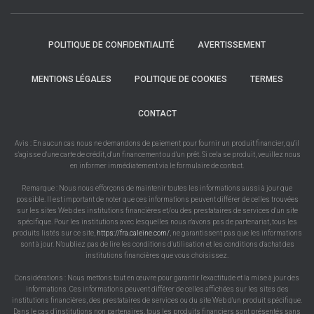
POLITIQUE DE CONFIDENTIALITÉ
AVERTISSEMENT
MENTIONS LÉGALES
POLITIQUE DE COOKIES
TERMES
CONTACT
Avis : En aucun cas nous ne demandons de paiement pour fournir un produit financier, qu'il
s'agisse d'une carte de crédit, d'un financement ou d'un prêt. Si cela se produit, veuillez nous
en informer immédiatement via le formulaire de contact.
Remarque : Nous nous efforçons de maintenir toutes les informations aussi à jour que
possible. Il est important de noter que ces informations peuvent différer de celles trouvées
sur les sites Web des institutions financières et/ou des prestataires de services d'un site
spécifique. Pour les institutions avec lesquelles nous n'avons pas de partenariat, tous les
produits listés sur ce site,
https://fra.caleine.com/
, ne garantissent pas que les informations
sont à jour. N'oubliez pas de lire les conditions d'utilisation et les conditions d'achat des
institutions financières que vous choisissez.
Considérations : Nous mettons tout en œuvre pour garantir l'exactitude et la mise à jour des
informations. Ces informations peuvent différer de celles affichées sur les sites des
institutions financières, des prestataires de services ou du site Web d'un produit spécifique.
Dans le cas d'institutions non partenaires, tous les produits financiers sont présentés sans