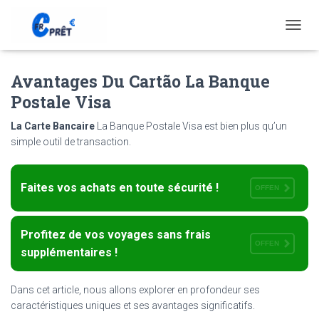
T
O
G
Avantages Du Cartão La Banque
G
L
Postale Visa
E
N
La Carte Bancaire
La Banque Postale Visa est bien plus qu’un
A
simple outil de transaction.
V
I
G
A
Faites vos achats en toute sécurité !
OFFEN
T
I
O
Profitez de vos voyages sans frais
N
OFFEN
supplémentaires !
Dans cet article, nous allons explorer en profondeur ses
caractéristiques uniques et ses avantages significatifs.