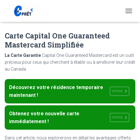
T
O
G
Carte Capital One Guaranteed
G
L
Mastercard Simplifiée
E
N
La Carte Garantie
Capital One Guaranteed Mastercard est un outil
A
précieux pour ceux qui cherchent à établir ou à améliorer leur crédit
V
au Canada.
I
G
A
Découvrez votre résidence temporaire
T
OFFEN
I
maintenant !
O
N
Obtenez votre nouvelle carte
OFFEN
immédiatement !
Dans cet article, nous explorerons en détail les avantages offerts