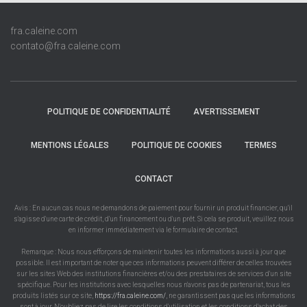
fra.caleine.com
contato@fra.caleine.com
POLITIQUE DE CONFIDENTIALITÉ
AVERTISSEMENT
MENTIONS LÉGALES
POLITIQUE DE COOKIES
TERMES
CONTACT
Avis : En aucun cas nous ne demandons de paiement pour fournir un produit financier, qu'il
s'agisse d'une carte de crédit, d'un financement ou d'un prêt. Si cela se produit, veuillez nous
en informer immédiatement via le formulaire de contact.
Remarque : Nous nous efforçons de maintenir toutes les informations aussi à jour que
possible. Il est important de noter que ces informations peuvent différer de celles trouvées
sur les sites Web des institutions financières et/ou des prestataires de services d'un site
spécifique. Pour les institutions avec lesquelles nous n'avons pas de partenariat, tous les
produits listés sur ce site,
https://fra.caleine.com/
, ne garantissent pas que les informations
sont à jour. N'oubliez pas de lire les conditions d'utilisation et les conditions d'achat des