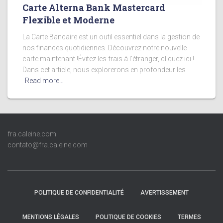
Carte Alterna Bank Mastercard
Flexible et Moderne
La Carte Bancaire est un outil essentiel dans la gestion de
nos finances quotidiennes. Découvrez notre nouvelle
carte maintenant !Évitez les frais à l’étranger, cliquez ici !
Dans cet article, nous explorerons en profondeur les
Read more…
fra.caleine.com
contato@fra.caleine.com
POLITIQUE DE CONFIDENTIALITÉ
AVERTISSEMENT
MENTIONS LÉGALES
POLITIQUE DE COOKIES
TERMES