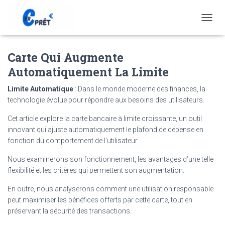
T
O
G
Carte Qui Augmente
G
L
Automatiquement La Limite
E
N
Limite Automatique
: Dans le monde moderne des finances, la
A
technologie évolue pour répondre aux besoins des utilisateurs.
V
I
Cet article explore la carte bancaire à limite croissante, un outil
G
innovant qui ajuste automatiquement le plafond de dépense en
A
T
fonction du comportement de l’utilisateur.
I
Nous examinerons son fonctionnement, les avantages d’une telle
O
N
flexibilité et les critères qui permettent son augmentation.
En outre, nous analyserons comment une utilisation responsable
peut maximiser les bénéfices offerts par cette carte, tout en
préservant la sécurité des transactions.