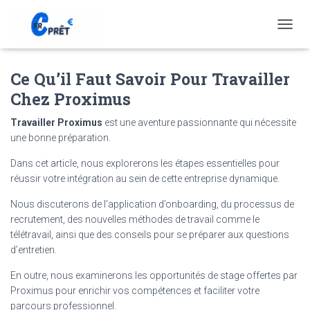
T
O
G
Ce Qu’il Faut Savoir Pour Travailler
G
L
Chez Proximus
E
N
Travailler Proximus
est une aventure passionnante qui nécessite
A
une bonne préparation.
V
I
Dans cet article, nous explorerons les étapes essentielles pour
G
réussir votre intégration au sein de cette entreprise dynamique.
A
T
Nous discuterons de l’application d’onboarding, du processus de
I
recrutement, des nouvelles méthodes de travail comme le
O
N
télétravail, ainsi que des conseils pour se préparer aux questions
d’entretien.
En outre, nous examinerons les opportunités de stage offertes par
Proximus pour enrichir vos compétences et faciliter votre
parcours professionnel.