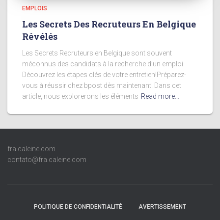
EMPLOIS
Les Secrets Des Recruteurs En Belgique
Révélés
Les Secrets Recruteurs en Belgique sont souvent
méconnus des candidats à la recherche d’un emploi.
Découvrez les étapes clés de votre entretien!Préparez-
vous à réussir chez bpost dès maintenant! Dans cet
article, nous explorerons les éléments
Read more…
fra.caleine.com
contato@fra.caleine.com
POLITIQUE DE CONFIDENTIALITÉ
AVERTISSEMENT