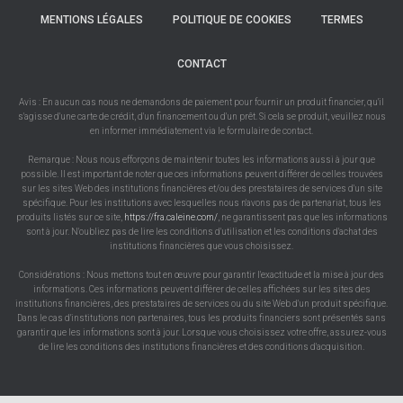
MENTIONS LÉGALES
POLITIQUE DE COOKIES
TERMES
CONTACT
Avis : En aucun cas nous ne demandons de paiement pour fournir un produit financier, qu'il
s'agisse d'une carte de crédit, d'un financement ou d'un prêt. Si cela se produit, veuillez nous
en informer immédiatement via le formulaire de contact.
Remarque : Nous nous efforçons de maintenir toutes les informations aussi à jour que
possible. Il est important de noter que ces informations peuvent différer de celles trouvées
sur les sites Web des institutions financières et/ou des prestataires de services d'un site
spécifique. Pour les institutions avec lesquelles nous n'avons pas de partenariat, tous les
produits listés sur ce site,
https://fra.caleine.com/
, ne garantissent pas que les informations
sont à jour. N'oubliez pas de lire les conditions d'utilisation et les conditions d'achat des
institutions financières que vous choisissez.
Considérations : Nous mettons tout en œuvre pour garantir l'exactitude et la mise à jour des
informations. Ces informations peuvent différer de celles affichées sur les sites des
institutions financières, des prestataires de services ou du site Web d'un produit spécifique.
Dans le cas d'institutions non partenaires, tous les produits financiers sont présentés sans
garantir que les informations sont à jour. Lorsque vous choisissez votre offre, assurez-vous
de lire les conditions des institutions financières et des conditions d'acquisition.