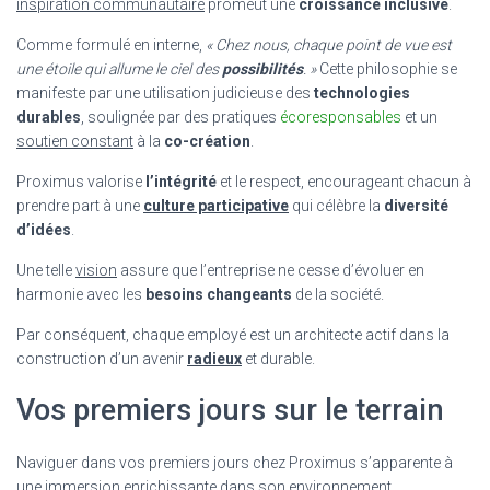
inspiration communautaire
promeut une
croissance inclusive
.
Comme formulé en interne,
« Chez nous, chaque point de vue est
une étoile qui allume le ciel des
possibilités
. »
Cette philosophie se
manifeste par une utilisation judicieuse des
technologies
durables
, soulignée par des pratiques
écoresponsables
et un
soutien constant
à la
co-création
.
Proximus valorise
l’intégrité
et le respect, encourageant chacun à
prendre part à une
culture participative
qui célèbre la
diversité
d’idées
.
Une telle
vision
assure que l’entreprise ne cesse d’évoluer en
harmonie avec les
besoins changeants
de la société.
Par conséquent, chaque employé est un architecte actif dans la
construction d’un avenir
radieux
et durable.
Vos premiers jours sur le terrain
Naviguer dans vos premiers jours chez Proximus s’apparente à
une immersion enrichissante dans son environnement