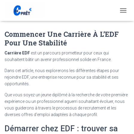
T
O
G
Commencer Une Carrière À L’EDF
G
L
Pour Une Stabilité
E
N
Carrière EDF
est un parcours prometteur pour ceux qui
A
souhaitent bâtir un avenir professionnel solide en France.
V
I
Dans cet article, nous explorerons les différentes étapes pour
G
rejoindre EDF, une entreprise reconnue pour sa stabilité et ses
A
T
opportunités.
I
Que vous soyez un jeune diplômé à la recherche de votre première
O
N
expérience ou un professionnel aguerri souhaitant évoluer, nous
vous guiderons à travers le processus de recrutement et les
diverses offres d’emploi adaptées à chaque profil.
Démarrer chez EDF : trouver sa