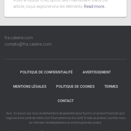
vous à réussir chez bpost dès maintenant! Dans cet
article, nous explorerons les éléments
Read more…
fra.caleine.com
contato@fra.caleine.com
POLITIQUE DE CONFIDENTIALITÉ
AVERTISSEMENT
MENTIONS LÉGALES
POLITIQUE DE COOKIES
TERMES
CONTACT
Avis : En aucun cas nous ne demandons de paiement pour fournir un produit financier, qu'il
s'agisse d'une carte de crédit, d'un financement ou d'un prêt. Si cela se produit, veuillez nous
en informer immédiatement via le formulaire de contact.