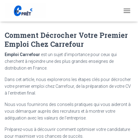
T
O
G
Comment Décrocher Votre Premier
G
L
Emploi Chez Carrefour
E
N
Emploi Carrefour
est un sujet d’importance pour ceux qui
A
cherchent à rejoindre une des plus grandes enseignes de
V
distribution en France.
I
G
Dans cet article, nous explorerons les étapes clés pour décrocher
A
T
votre premier emploi chez Carrefour, de la préparation de votre CV
I
à l’entretien final.
O
N
Nous vous fournirons des conseils pratiques qui vous aideront à
vous démarquer auprès des recruteurs et à montrer votre
adéquation avec les valeurs de l’entreprise.
Préparez-vous à découvrir comment optimiser votre candidature
pour maximiser vos chances de succès.