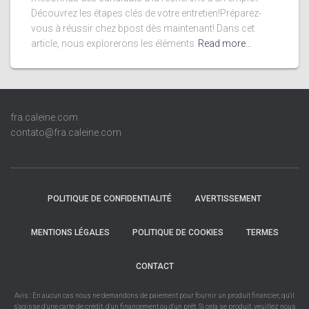
Découvrez les étapes clés de votre entretien!Préparez-
vous à réussir chez bpost dès maintenant! Dans cet
article, nous explorerons les éléments
Read more…
fra.caleine.com
contato@fra.caleine.com
POLITIQUE DE CONFIDENTIALITÉ
AVERTISSEMENT
MENTIONS LÉGALES
POLITIQUE DE COOKIES
TERMES
CONTACT
Avis : En aucun cas nous ne demandons de paiement pour fournir un produit financier, qu'il
s'agisse d'une carte de crédit, d'un financement ou d'un prêt. Si cela se produit, veuillez nous