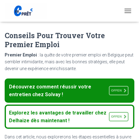
T
O
G
Conseils Pour Trouver Votre
G
L
Premier Emploi
E
N
Premier Emploi
: la quête de votre premier emploi en Belgique peut
A
sembler intimidante, mais avec les bonnes stratégies, elle peut
V
devenir une expérience enrichissante.
I
G
A
Découvrez comment réussir votre
T
OFFEN
I
entretien chez Solvay !
O
N
Explorez les avantages de travailler chez
OFFEN
Delhaize dès maintenant !
Dans cet article, nous explorerons les étapes essentielles à suivre