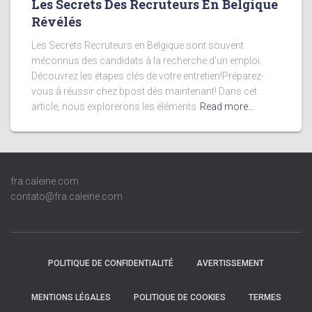
Les Secrets Des Recruteurs En Belgique
Révélés
Les Secrets Recruteurs en Belgique sont souvent
méconnus des candidats à la recherche d’un emploi.
Découvrez les étapes clés de votre entretien!Préparez-
vous à réussir chez bpost dès maintenant! Dans cet
article, nous explorerons les éléments
Read more…
fra.caleine.com
contato@fra.caleine.com
POLITIQUE DE CONFIDENTIALITÉ
AVERTISSEMENT
MENTIONS LÉGALES
POLITIQUE DE COOKIES
TERMES