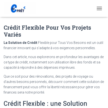
T
O
G
Crédit Flexible Pour Vos Projets
G
L
Variés
E
N
La Solution de Crédit
Flexible pour Tous Vos Besoins est un outil
A
financier innovant qui s’adapte à vos exigences personnelles.
V
I
Dans cet article, nous explorerons en profondeur les avantages de
G
ce type de crédit, notamment son utilisation libre des fonds et sa
A
T
capacité à répondre à des dépenses imprévues.
I
Que ce soit pour des rénovations, des projets de voyage ou
O
N
d’autres besoins personnels, découvrir comment cette solution de
financement peut vous offrir la liberté nécessaire pour gérer vos
finances sera notre priorité.
Crédit Flexible : une Solution