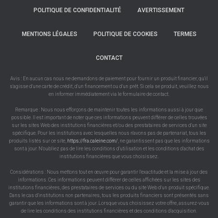
POLITIQUE DE CONFIDENTIALITÉ
AVERTISSEMENT
MENTIONS LÉGALES
POLITIQUE DE COOKIES
TERMES
CONTACT
Avis : En aucun cas nous ne demandons de paiement pour fournir un produit financier, qu'il
s'agisse d'une carte de crédit, d'un financement ou d'un prêt. Si cela se produit, veuillez nous
en informer immédiatement via le formulaire de contact.
Remarque : Nous nous efforçons de maintenir toutes les informations aussi à jour que
possible. Il est important de noter que ces informations peuvent différer de celles trouvées
sur les sites Web des institutions financières et/ou des prestataires de services d'un site
spécifique. Pour les institutions avec lesquelles nous n'avons pas de partenariat, tous les
produits listés sur ce site,
https://fra.caleine.com/
, ne garantissent pas que les informations
sont à jour. N'oubliez pas de lire les conditions d'utilisation et les conditions d'achat des
institutions financières que vous choisissez.
Considérations : Nous mettons tout en œuvre pour garantir l'exactitude et la mise à jour des
informations. Ces informations peuvent différer de celles affichées sur les sites des
institutions financières, des prestataires de services ou du site Web d'un produit spécifique.
Dans le cas d'institutions non partenaires, tous les produits financiers sont présentés sans
garantir que les informations sont à jour. Lorsque vous choisissez votre offre, assurez-vous
de lire les conditions des institutions financières et des conditions d'acquisition.