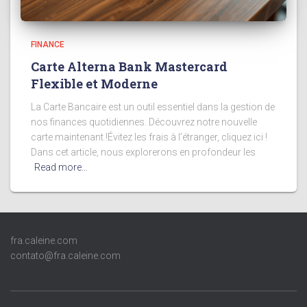
FINANCE
Carte Alterna Bank Mastercard
Flexible et Moderne
La Carte Bancaire est un outil essentiel dans la gestion de
nos finances quotidiennes. Découvrez notre nouvelle
carte maintenant !Évitez les frais à l’étranger, cliquez ici !
Dans cet article, nous explorerons en profondeur les
Read more…
fra.caleine.com
contato@fra.caleine.com