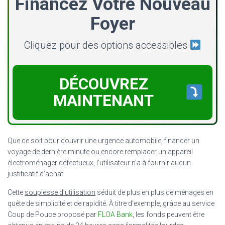
Financez Votre Nouveau
Foyer
Cliquez pour des options accessibles
DÉCOUVREZ
MAINTENANT
Que ce soit pour couvrir une urgence automobile, financer un
voyage de dernière minute ou encore remplacer un appareil
électroménager défectueux, l’utilisateur n’a à fournir aucun
justificatif d’achat.
Cette
souplesse d’utilisation
séduit de plus en plus de ménages en
quête de simplicité et de rapidité. À titre d’exemple, grâce au service
Coup de Pouce proposé par
FLOA Bank
, les fonds peuvent être