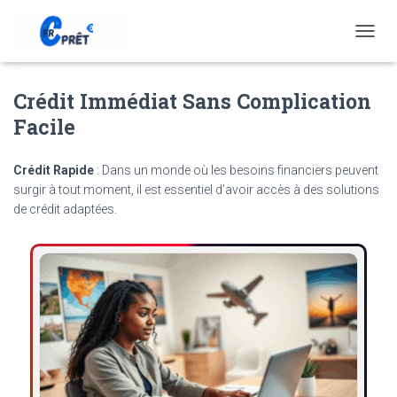
T
O
G
Crédit Immédiat Sans Complication
G
L
Facile
E
N
A
Crédit Rapide
: Dans un monde où les besoins financiers peuvent
V
surgir à tout moment, il est essentiel d’avoir accès à des solutions
I
de crédit adaptées.
G
A
T
I
O
N