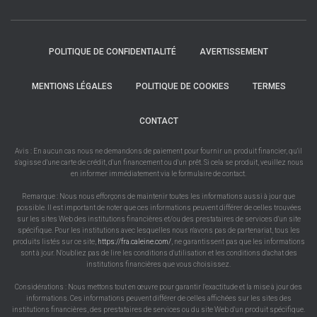
POLITIQUE DE CONFIDENTIALITÉ
AVERTISSEMENT
MENTIONS LÉGALES
POLITIQUE DE COOKIES
TERMES
CONTACT
Avis : En aucun cas nous ne demandons de paiement pour fournir un produit financier, qu'il
s'agisse d'une carte de crédit, d'un financement ou d'un prêt. Si cela se produit, veuillez nous
en informer immédiatement via le formulaire de contact.
Remarque : Nous nous efforçons de maintenir toutes les informations aussi à jour que
possible. Il est important de noter que ces informations peuvent différer de celles trouvées
sur les sites Web des institutions financières et/ou des prestataires de services d'un site
spécifique. Pour les institutions avec lesquelles nous n'avons pas de partenariat, tous les
produits listés sur ce site,
https://fra.caleine.com/
, ne garantissent pas que les informations
sont à jour. N'oubliez pas de lire les conditions d'utilisation et les conditions d'achat des
institutions financières que vous choisissez.
Considérations : Nous mettons tout en œuvre pour garantir l'exactitude et la mise à jour des
informations. Ces informations peuvent différer de celles affichées sur les sites des
institutions financières, des prestataires de services ou du site Web d'un produit spécifique.