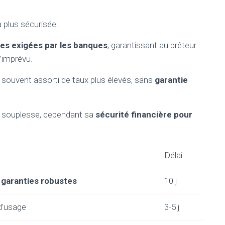
a plus sécurisée.
des exigées par les banques
, garantissant au prêteur
’imprévu.
s souvent assorti de taux plus élevés, sans
garantie
de souplesse, cependant sa
sécurité financière pour
Délai
, garanties robustes
10 j
d’usage
3-5 j