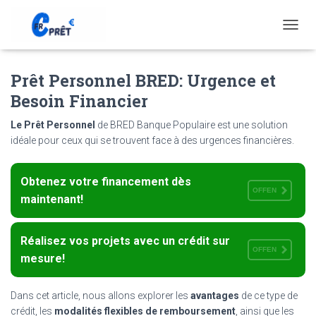
T
O
G
Prêt Personnel BRED: Urgence et
G
L
Besoin Financier
E
N
Le Prêt Personnel
de BRED Banque Populaire est une solution
A
idéale pour ceux qui se trouvent face à des urgences financières.
V
I
G
Obtenez votre financement dès
A
OFFEN
T
maintenant!
I
O
N
Réalisez vos projets avec un crédit sur
OFFEN
mesure!
Dans cet article, nous allons explorer les
avantages
de ce type de
crédit, les
modalités flexibles de remboursement
, ainsi que les