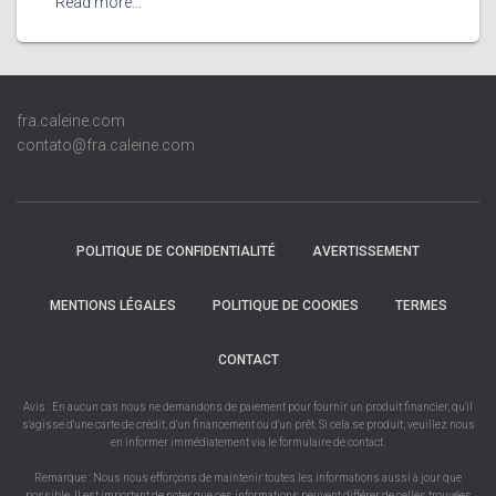
Read more…
fra.caleine.com
contato@fra.caleine.com
POLITIQUE DE CONFIDENTIALITÉ
AVERTISSEMENT
MENTIONS LÉGALES
POLITIQUE DE COOKIES
TERMES
CONTACT
Avis : En aucun cas nous ne demandons de paiement pour fournir un produit financier, qu'il
s'agisse d'une carte de crédit, d'un financement ou d'un prêt. Si cela se produit, veuillez nous
en informer immédiatement via le formulaire de contact.
Remarque : Nous nous efforçons de maintenir toutes les informations aussi à jour que
possible. Il est important de noter que ces informations peuvent différer de celles trouvées