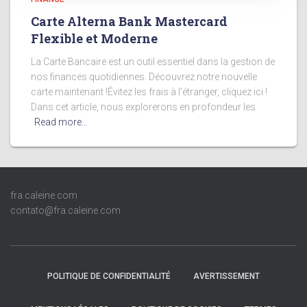
Carte Alterna Bank Mastercard
Flexible et Moderne
La Carte Bancaire est un outil essentiel dans la gestion de
nos finances quotidiennes. Découvrez notre nouvelle
carte maintenant !Évitez les frais à l’étranger, cliquez ici !
Dans cet article, nous explorerons en profondeur les
Read more…
fra.caleine.com
contato@fra.caleine.com
POLITIQUE DE CONFIDENTIALITÉ
AVERTISSEMENT