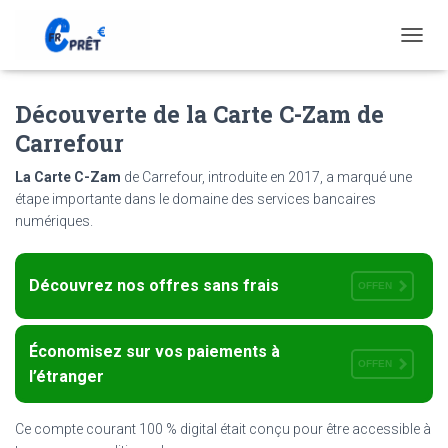
T
O
G
Découverte de la Carte C-Zam de
G
L
Carrefour
E
N
La Carte C-Zam
de Carrefour, introduite en 2017, a marqué une
A
étape importante dans le domaine des services bancaires
V
numériques.
I
G
A
T
Découvrez nos offres sans frais
OFFEN
I
O
N
Économisez sur vos paiements à
OFFEN
l’étranger
Ce compte courant 100 % digital était conçu pour être accessible à