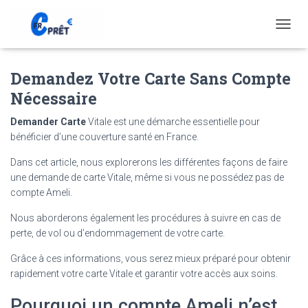
T
O
G
Demandez Votre Carte Sans Compte
G
L
Nécessaire
E
N
Demander Carte
Vitale est une démarche essentielle pour
A
bénéficier d’une couverture santé en France.
V
I
Dans cet article, nous explorerons les différentes façons de faire
G
une demande de carte Vitale, même si vous ne possédez pas de
A
T
compte Ameli.
I
Nous aborderons également les procédures à suivre en cas de
O
N
perte, de vol ou d’endommagement de votre carte.
Grâce à ces informations, vous serez mieux préparé pour obtenir
rapidement votre carte Vitale et garantir votre accès aux soins.
Pourquoi un compte Ameli n’est