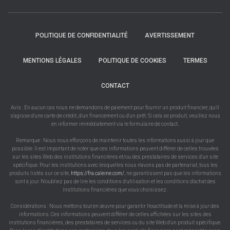
POLITIQUE DE CONFIDENTIALITÉ
AVERTISSEMENT
MENTIONS LÉGALES
POLITIQUE DE COOKIES
TERMES
CONTACT
Avis : En aucun cas nous ne demandons de paiement pour fournir un produit financier, qu'il
s'agisse d'une carte de crédit, d'un financement ou d'un prêt. Si cela se produit, veuillez nous
en informer immédiatement via le formulaire de contact.
Remarque : Nous nous efforçons de maintenir toutes les informations aussi à jour que
possible. Il est important de noter que ces informations peuvent différer de celles trouvées
sur les sites Web des institutions financières et/ou des prestataires de services d'un site
spécifique. Pour les institutions avec lesquelles nous n'avons pas de partenariat, tous les
produits listés sur ce site,
https://fra.caleine.com/
, ne garantissent pas que les informations
sont à jour. N'oubliez pas de lire les conditions d'utilisation et les conditions d'achat des
institutions financières que vous choisissez.
Considérations : Nous mettons tout en œuvre pour garantir l'exactitude et la mise à jour des
informations. Ces informations peuvent différer de celles affichées sur les sites des
institutions financières, des prestataires de services ou du site Web d'un produit spécifique.