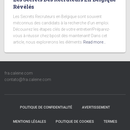
Révélés
Les Secrets Recruteurs en Belgique sont souvent
méconnus des candidats à la recherche d’un emploi.
Découvrez les étapes clés de votre entretien!Préparez-
vous à réussir chez bpost dès maintenant! Dans cet
article, nous explorerons les éléments
Read more…
fra.caleine.com
contato@fra.caleine.com
POLITIQUE DE CONFIDENTIALITÉ
AVERTISSEMENT
MENTIONS LÉGALES
POLITIQUE DE COOKIES
TERMES