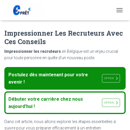
T
O
G
Impressionner Les Recruteurs Avec
G
L
Ces Conseils
E
N
Impressionner les recruteurs
en Belgique est un enjeu crucial
A
pour toute personne en quête d’un nouveau poste.
V
I
G
Postulez dès maintenant pour votre
A
OFFEN
T
avenir !
I
O
N
Débuter votre carrière chez nous
OFFEN
aujourd’hui !
Dans cet article, nous allons explorer les étapes essentielles à
suivre pour vous préparer efficacement à un entretien.