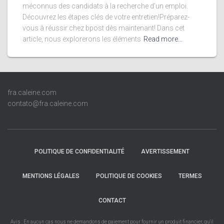
méconnus des candidats à la recherche d’un emploi.
Découvrez les étapes clés de votre entretien!Préparez-
vous à réussir chez bpost dès maintenant! Dans cet
article, nous explorerons les éléments
Read more…
fra.caleine.com
contato@fra.caleine.com
POLITIQUE DE CONFIDENTIALITÉ
AVERTISSEMENT
MENTIONS LÉGALES
POLITIQUE DE COOKIES
TERMES
CONTACT
Avis : En aucun cas nous ne demandons de paiement pour fournir un produit financier, qu'il