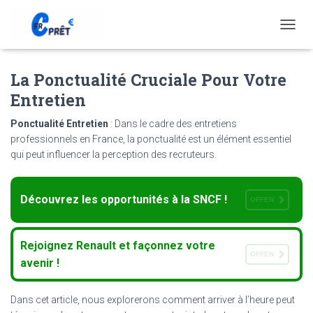
T
O
G
La Ponctualité Cruciale Pour Votre
G
L
Entretien
E
N
Ponctualité Entretien
: Dans le cadre des entretiens
A
professionnels en France, la ponctualité est un élément essentiel
V
qui peut influencer la perception des recruteurs.
I
G
A
T
Découvrez les opportunités à la SNCF !
OFFEN
I
O
N
Rejoignez Renault et façonnez votre
OFFEN
avenir !
Dans cet article, nous explorerons comment arriver à l’heure peut