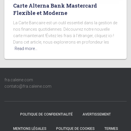
Carte Alterna Bank Mastercard
Flexible et Moderne
La Carte Bancaire est un outil essentiel dans la gestion de
nos finances quotidiennes. Découvrez notre nouvelle
carte maintenant !Évitez les frais à l’étranger, cliquez ici !
Dans cet article, nous explorerons en profondeur les
Read more…
fra.caleine.com
contato@fra.caleine.com
POLITIQUE DE CONFIDENTIALITÉ
AVERTISSEMENT
MENTIONS LÉGALES
POLITIQUE DE COOKIES
TERMES