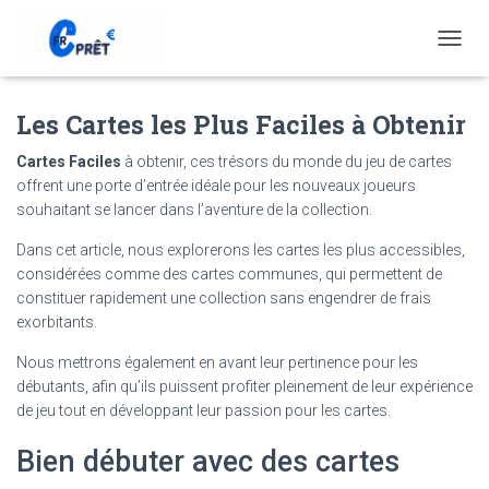
T
O
G
Les Cartes les Plus Faciles à Obtenir
G
L
E
Cartes Faciles
à obtenir, ces trésors du monde du jeu de cartes
N
offrent une porte d’entrée idéale pour les nouveaux joueurs
A
souhaitant se lancer dans l’aventure de la collection.
V
I
Dans cet article, nous explorerons les cartes les plus accessibles,
G
considérées comme des cartes communes, qui permettent de
A
constituer rapidement une collection sans engendrer de frais
T
exorbitants.
I
O
Nous mettrons également en avant leur pertinence pour les
N
débutants, afin qu’ils puissent profiter pleinement de leur expérience
de jeu tout en développant leur passion pour les cartes.
Bien débuter avec des cartes