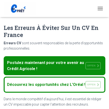
T
O
G
Les Erreurs À Éviter Sur Un CV En
G
L
France
E
N
Erreurs CV
sont souvent responsables de la perte d’opportunités
A
professionnelles.
V
I
G
Postulez maintenant pour votre avenir au
A
OFFEN
T
Crédit Agricole !
I
O
N
Découvrez les opportunités chez L’Oréal !
OFFEN
Dans le monde compétitif d’aujourd’hui, il est essentiel de rédiger
un CV impeccable pour capter l’attention des recruteurs.