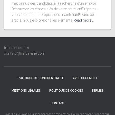
méconnus des candidats à la recherche d’un emploi.
Découvrez les étapes clés de votre entretien!Préparez-
vous à réussir chez bpost dès maintenant! Dans cet
article, nous explorerons les éléments
Read more…
fra.caleine.com
contato@fra.caleine.com
POLITIQUE DE CONFIDENTIALITÉ
AVERTISSEMENT
MENTIONS LÉGALES
POLITIQUE DE COOKIES
TERMES
CONTACT
Avis : En aucun cas nous ne demandons de paiement pour fournir un produit financier, qu'il