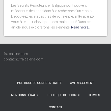
Les Secrets Recruteurs en Belgique sont souvent
méconnus des candidats à la recherche d’un emploi.
Découvrez les étapes clés de votre entretien!Préparez-
vous à réussir chez bpost dès maintenant! Dans cet
article, nous explorerons les éléments
Read more…
fra.caleine.com
contato@fra.caleine.com
POLITIQUE DE CONFIDENTIALITÉ
AVERTISSEMENT
MENTIONS LÉGALES
POLITIQUE DE COOKIES
TERMES
CONTACT