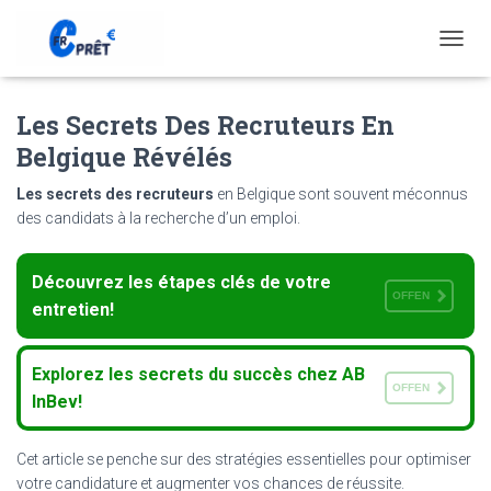
T
O
G
Les Secrets Des Recruteurs En
G
L
Belgique Révélés
E
N
Les secrets des recruteurs
en Belgique sont souvent méconnus
A
des candidats à la recherche d’un emploi.
V
I
G
Découvrez les étapes clés de votre
A
OFFEN
T
entretien!
I
O
N
Explorez les secrets du succès chez AB
OFFEN
InBev!
Cet article se penche sur des stratégies essentielles pour optimiser
votre candidature et augmenter vos chances de réussite.