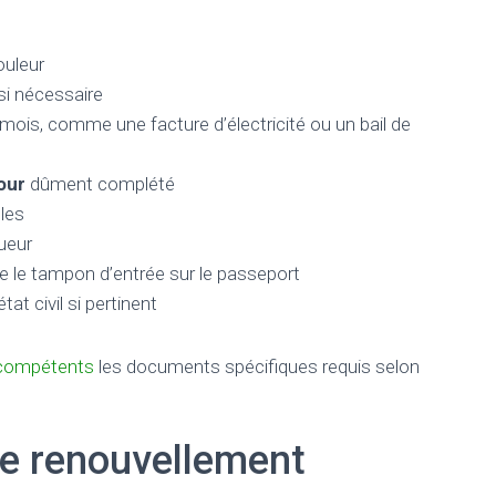
ouleur
 si nécessaire
mois, comme une facture d’électricité ou un bail de
our
dûment complété
les
ueur
e le tampon d’entrée sur le passeport
at civil si pertinent
 compétents
les documents spécifiques requis selon
de renouvellement