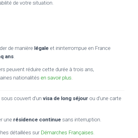
abilité de votre situation.
sider de manière
légale
et ininterrompue en France
nq ans
.
ers peuvent réduire cette durée à trois ans,
ines nationalités
en savoir plus
.
e sous couvert d’un
visa de long séjour
ou d’une carte
er une
résidence continue
sans interruption.
hes détaillées sur
Démarches Françaises
.