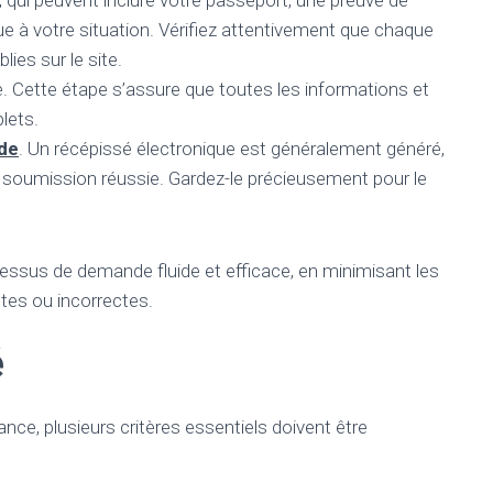
, qui peuvent inclure votre passeport, une preuve de
ue à votre situation. Vérifiez attentivement que chaque
es sur le site.
. Cette étape s’assure que toutes les informations et
lets.
de
. Un récépissé électronique est généralement généré,
 soumission réussie. Gardez-le précieusement pour le
cessus de demande fluide et efficace, en minimisant les
tes ou incorrectes.
é
ance, plusieurs critères essentiels doivent être