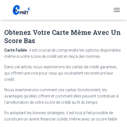
T
O
G
Obtenez Votre Carte Même Avec Un
G
L
Score Bas
E
N
Carte Faible
: il est crucial de comprendre les options disponibles
A
même si votre score de crédit est en deçà des normes.
V
I
Dans cet article, nous explorerons les cartes de crédit garanties,
G
qui offrent une voie pour ceux qui souhaitent reconstruire leur
A
T
crédit.
I
Nous examinerons comment ces cartes fonctionnent, les
O
N
avantages qu’elles offrent et comment elles peuvent contribuer à
l’amélioration de votre score de crédit au fil du temps.
En adoptant les bonnes stratégies, il est tout à fait possible de
construire un avenir financier solide, même avec un score faible.