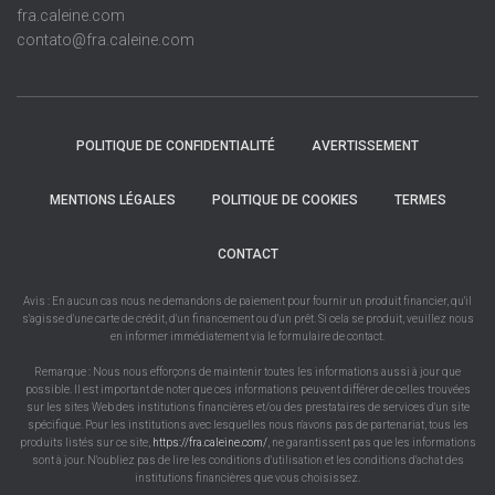
fra.caleine.com
contato@fra.caleine.com
POLITIQUE DE CONFIDENTIALITÉ
AVERTISSEMENT
MENTIONS LÉGALES
POLITIQUE DE COOKIES
TERMES
CONTACT
Avis : En aucun cas nous ne demandons de paiement pour fournir un produit financier, qu'il
s'agisse d'une carte de crédit, d'un financement ou d'un prêt. Si cela se produit, veuillez nous
en informer immédiatement via le formulaire de contact.
Remarque : Nous nous efforçons de maintenir toutes les informations aussi à jour que
possible. Il est important de noter que ces informations peuvent différer de celles trouvées
sur les sites Web des institutions financières et/ou des prestataires de services d'un site
spécifique. Pour les institutions avec lesquelles nous n'avons pas de partenariat, tous les
produits listés sur ce site,
https://fra.caleine.com/
, ne garantissent pas que les informations
sont à jour. N'oubliez pas de lire les conditions d'utilisation et les conditions d'achat des
institutions financières que vous choisissez.