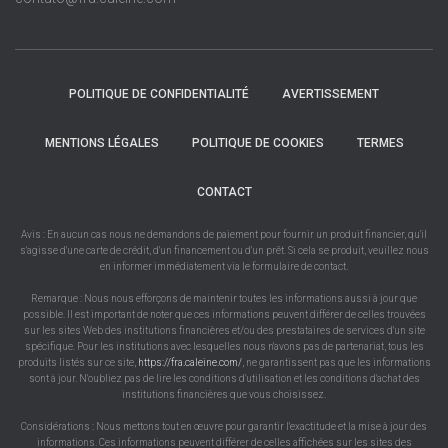
POLITIQUE DE CONFIDENTIALITÉ
AVERTISSEMENT
MENTIONS LÉGALES
POLITIQUE DE COOKIES
TERMES
CONTACT
Avis : En aucun cas nous ne demandons de paiement pour fournir un produit financier, qu'il
s'agisse d'une carte de crédit, d'un financement ou d'un prêt. Si cela se produit, veuillez nous
en informer immédiatement via le formulaire de contact.
Remarque : Nous nous efforçons de maintenir toutes les informations aussi à jour que
possible. Il est important de noter que ces informations peuvent différer de celles trouvées
sur les sites Web des institutions financières et/ou des prestataires de services d'un site
spécifique. Pour les institutions avec lesquelles nous n'avons pas de partenariat, tous les
produits listés sur ce site,
https://fra.caleine.com/
, ne garantissent pas que les informations
sont à jour. N'oubliez pas de lire les conditions d'utilisation et les conditions d'achat des
institutions financières que vous choisissez.
Considérations : Nous mettons tout en œuvre pour garantir l'exactitude et la mise à jour des
informations. Ces informations peuvent différer de celles affichées sur les sites des