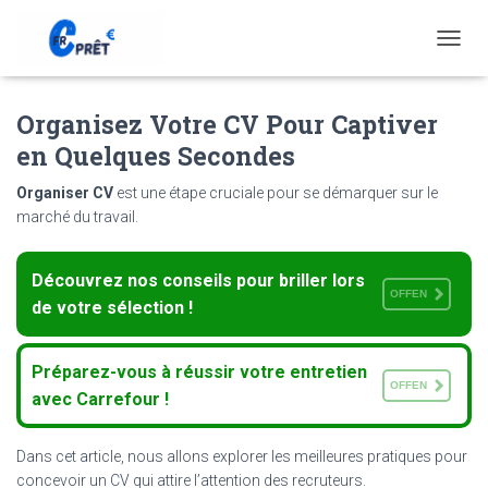
T
O
G
Organisez Votre CV Pour Captiver
G
L
en Quelques Secondes
E
N
Organiser CV
est une étape cruciale pour se démarquer sur le
A
marché du travail.
V
I
G
Découvrez nos conseils pour briller lors
A
OFFEN
T
de votre sélection !
I
O
N
Préparez-vous à réussir votre entretien
OFFEN
avec Carrefour !
Dans cet article, nous allons explorer les meilleures pratiques pour
concevoir un CV qui attire l’attention des recruteurs.