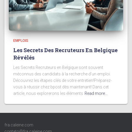
EMPLOIS
Les Secrets Des Recruteurs En Belgique
Révélés
Les Secrets Recruteurs en Belgique sont souvent
méconnus des candidats à la recherche d’un emploi.
Découvrez les étapes clés de votre entretien!Préparez-
vous à réussir chez bpost dès maintenant! Dans cet
article, nous explorerons les éléments
Read more…
fra.caleine.com
contato@fra.caleine.com