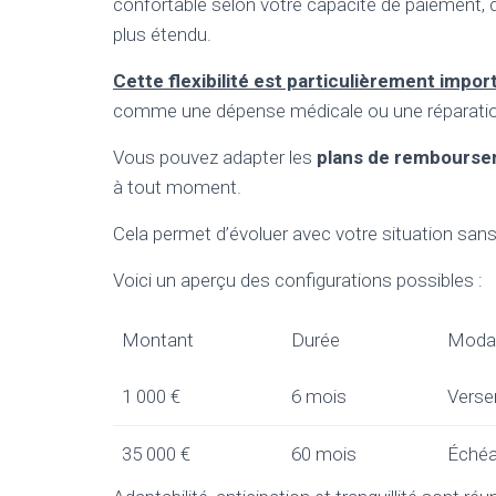
confortable selon votre capacité de paiement, q
plus étendu.
Cette flexibilité est particulièrement impor
comme une dépense médicale ou une réparatio
Vous pouvez adapter les
plans de rembourse
à tout moment.
Cela permet d’évoluer avec votre situation san
Voici un aperçu des configurations possibles :
Montant
Durée
Modal
1 000 €
6 mois
Verse
35 000 €
60 mois
Échéa