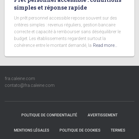
simples et réponse rapide
Un prêt personnel accessible repose souvent sur des
critères simples : revenus réguliers, gestion bancaire
correcte et capacité à rembourser sans déséquilibrer le
budget. Les établissements regardent surtout la
cohérence entre le montant demandé, la
Read more…
fra.caleine.com
contato@fra.caleine.com
POLITIQUE DE CONFIDENTIALITÉ
AVERTISSEMENT
MENTIONS LÉGALES
POLITIQUE DE COOKIES
TERMES