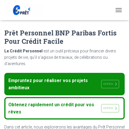
T
O
G
Prêt Personnel BNP Paribas Fortis
G
L
Pour Crédit Facile
E
N
Le Crédit Personnel
est un outil précieux pour financer divers
A
projets de vie, qu’il s’agisse de travaux, de célébrations ou
V
d’aventures.
I
G
A
Empruntez pour réaliser vos projets
T
OFFEN
I
ambitieux
O
N
Obtenez rapidement un crédit pour vos
OFFEN
rêves
Dans cet article, nous explorerons les avantages du Prêt Personnel