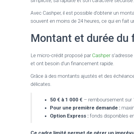
simplicité, sa rapidité et son caractère sécurisé.
Avec Cashper, il est possible d’obtenir un mont
souvent en moins de 24 heures, ce qui en fait u
Montant et durée du
Le micro-crédit proposé par
Cashper
s’adresse 
et ont besoin d’un financement rapide.
Grâce à des montants ajustés et des échéances
délicates.
50 € à 1 000 €
– remboursement sur 1
Pour une première demande :
maxi
Option Express :
fonds disponibles e
Ce cadre limité permet de gérer un imprévu