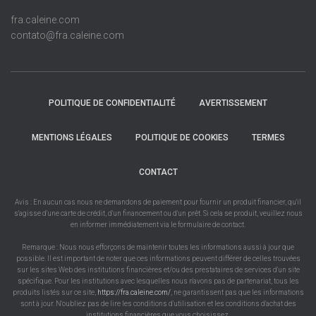
fra.caleine.com
contato@fra.caleine.com
POLITIQUE DE CONFIDENTIALITÉ
AVERTISSEMENT
MENTIONS LÉGALES
POLITIQUE DE COOKIES
TERMES
CONTACT
Avis : En aucun cas nous ne demandons de paiement pour fournir un produit financier, qu'il
s'agisse d'une carte de crédit, d'un financement ou d'un prêt. Si cela se produit, veuillez nous
en informer immédiatement via le formulaire de contact.
Remarque : Nous nous efforçons de maintenir toutes les informations aussi à jour que
possible. Il est important de noter que ces informations peuvent différer de celles trouvées
sur les sites Web des institutions financières et/ou des prestataires de services d'un site
spécifique. Pour les institutions avec lesquelles nous n'avons pas de partenariat, tous les
produits listés sur ce site,
https://fra.caleine.com/
, ne garantissent pas que les informations
sont à jour. N'oubliez pas de lire les conditions d'utilisation et les conditions d'achat des
institutions financières que vous choisissez.