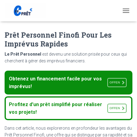
T
O
G
Prêt Personnel Finofi Pour Les
G
L
Imprévus Rapides
E
N
Le Prêt Personnel
est devenu une solution prisée pour ceux qui
A
cherchent à gérer des imprévus financiers.
V
I
G
Obtenez un financement facile pour vos
A
OFFEN
T
imprévus!
I
O
N
Profitez d’un prêt simplifié pour réaliser
OFFEN
vos projets!
Dans cet article, nous explorerons en profondeur les avantages du
Prêt Personnel Finofi, une offre qui se distingue par sa rapidité et sa