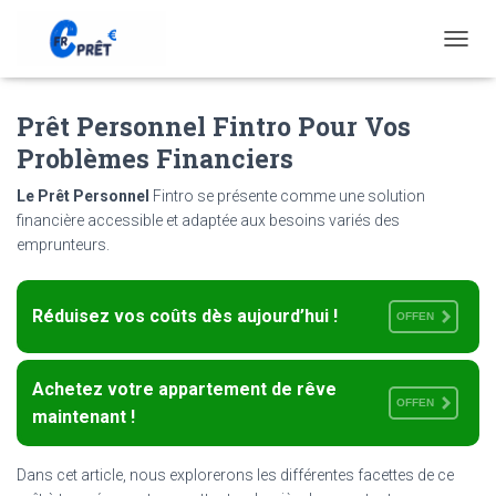
T
O
G
Prêt Personnel Fintro Pour Vos
G
L
Problèmes Financiers
E
N
Le Prêt Personnel
Fintro se présente comme une solution
A
financière accessible et adaptée aux besoins variés des
V
emprunteurs.
I
G
A
T
Réduisez vos coûts dès aujourd’hui !
OFFEN
I
O
N
Achetez votre appartement de rêve
OFFEN
maintenant !
Dans cet article, nous explorerons les différentes facettes de ce