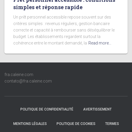
simples et réponse rapide
Un prêt personnel accessible repose souvent sur des
critères simples : revenus réguliers, gestion bancaire
correcte et capacité à rembourser sans déséquilibrer le
budget. Les établissements regardent surtout la
cohérence entre le montant demandé, la
Read more…
fra.caleine.com
contato@fra.caleine.com
POLITIQUE DE CONFIDENTIALITÉ
AVERTISSEMENT
MENTIONS LÉGALES
POLITIQUE DE COOKIES
TERMES