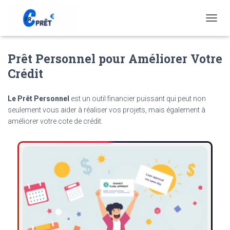
T
O
G
Prêt Personnel pour Améliorer Votre
G
L
Crédit
E
N
A
Le Prêt Personnel
est un outil financier puissant qui peut non
V
seulement vous aider à réaliser vos projets, mais également à
I
améliorer votre cote de crédit.
G
A
T
I
O
N