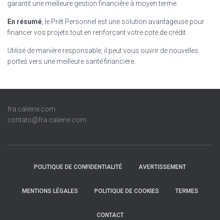
garantit une meilleure gestion financière à moyen terme.
En résumé
, le Prêt Personnel est une solution avantageuse pour
financer vos projets tout en renforçant votre cote de crédit.
Utilisé de manière responsable, il peut vous ouvrir de nouvelles
portes vers une meilleure santé financière.
fra.caleine.com
contato@fra.caleine.com
POLITIQUE DE CONFIDENTIALITÉ
AVERTISSEMENT
MENTIONS LÉGALES
POLITIQUE DE COOKIES
TERMES
CONTACT