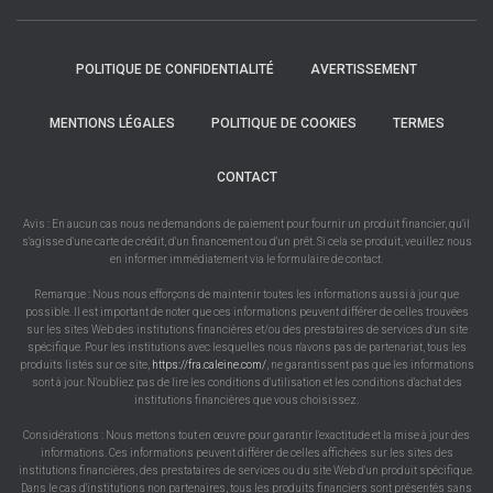
POLITIQUE DE CONFIDENTIALITÉ
AVERTISSEMENT
MENTIONS LÉGALES
POLITIQUE DE COOKIES
TERMES
CONTACT
Avis : En aucun cas nous ne demandons de paiement pour fournir un produit financier, qu'il
s'agisse d'une carte de crédit, d'un financement ou d'un prêt. Si cela se produit, veuillez nous
en informer immédiatement via le formulaire de contact.
Remarque : Nous nous efforçons de maintenir toutes les informations aussi à jour que
possible. Il est important de noter que ces informations peuvent différer de celles trouvées
sur les sites Web des institutions financières et/ou des prestataires de services d'un site
spécifique. Pour les institutions avec lesquelles nous n'avons pas de partenariat, tous les
produits listés sur ce site,
https://fra.caleine.com/
, ne garantissent pas que les informations
sont à jour. N'oubliez pas de lire les conditions d'utilisation et les conditions d'achat des
institutions financières que vous choisissez.
Considérations : Nous mettons tout en œuvre pour garantir l'exactitude et la mise à jour des
informations. Ces informations peuvent différer de celles affichées sur les sites des
institutions financières, des prestataires de services ou du site Web d'un produit spécifique.
Dans le cas d'institutions non partenaires, tous les produits financiers sont présentés sans