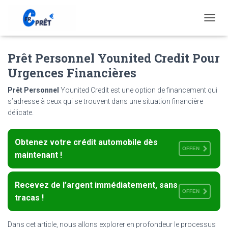
T
O
G
Prêt Personnel Younited Credit Pour
G
L
Urgences Financières
E
N
Prêt Personnel
Younited Credit est une option de financement qui
A
s’adresse à ceux qui se trouvent dans une situation financière
V
délicate.
I
G
A
Obtenez votre crédit automobile dès
T
OFFEN
I
maintenant !
O
N
Recevez de l’argent immédiatement, sans
OFFEN
tracas !
Dans cet article, nous allons explorer en profondeur le processus