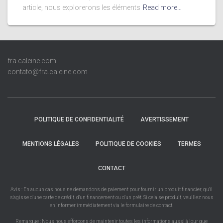
article, nous explorerons les éléments
Read more…
fra.caleine.com
contato@fra.caleine.com
POLITIQUE DE CONFIDENTIALITÉ
AVERTISSEMENT
MENTIONS LÉGALES
POLITIQUE DE COOKIES
TERMES
CONTACT
Avis : En aucun cas nous ne demandons de paiement pour fournir un produit financier, qu'il
s'agisse d'une carte de crédit, d'un financement ou d'un prêt. Si cela se produit, veuillez nous
en informer immédiatement via le formulaire de contact.
Remarque : Nous nous efforçons de maintenir toutes les informations aussi à jour que