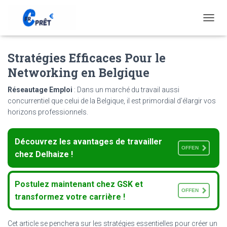
T
O
G
Stratégies Efficaces Pour le
G
L
Networking en Belgique
E
N
Réseautage Emploi
: Dans un marché du travail aussi
A
concurrentiel que celui de la Belgique, il est primordial d’élargir vos
V
horizons professionnels.
I
G
A
Découvrez les avantages de travailler
T
OFFEN
I
chez Delhaize !
O
N
Postulez maintenant chez GSK et
OFFEN
transformez votre carrière !
Cet article se penchera sur les stratégies essentielles pour créer un