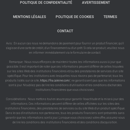
POLITIQUE DE CONFIDENTIALITÉ
AVERTISSEMENT
MENTIONS LÉGALES
POLITIQUE DE COOKIES
TERMES
CONTACT
Avis : En aucun cas nous ne demandons de paiement pour fournir un produit financier, qu'il
s'agisse d'une carte de crédit, d'un financement ou d'un prêt. Si cela se produit, veuillez nous
en informer immédiatement via le formulaire de contact.
Remarque : Nous nous efforçons de maintenir toutes les informations aussi à jour que
possible. Il est important de noter que ces informations peuvent différer de celles trouvées
sur les sites Web des institutions financières et/ou des prestataires de services d'un site
spécifique. Pour les institutions avec lesquelles nous n'avons pas de partenariat, tous les
produits listés sur ce site,
https://fra.caleine.com/
, ne garantissent pas que les informations
sont à jour. N'oubliez pas de lire les conditions d'utilisation et les conditions d'achat des
institutions financières que vous choisissez.
Considérations : Nous mettons tout en œuvre pour garantir l'exactitude et la mise à jour des
informations. Ces informations peuvent différer de celles affichées sur les sites des
institutions financières, des prestataires de services ou du site Web d'un produit spécifique.
Dans le cas d'institutions non partenaires, tous les produits financiers sont présentés sans
garantir que les informations sont à jour. Lorsque vous choisissez votre offre, assurez-vous
de lire les conditions des institutions financières et des conditions d'acquisition.