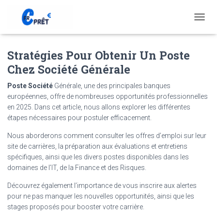
T
O
G
Stratégies Pour Obtenir Un Poste
G
L
Chez Société Générale
E
N
Poste Société
Générale, une des principales banques
A
européennes, offre de nombreuses opportunités professionnelles
V
en 2025. Dans cet article, nous allons explorer les différentes
I
G
étapes nécessaires pour postuler efficacement.
A
T
Nous aborderons comment consulter les offres d’emploi sur leur
I
site de carrières, la préparation aux évaluations et entretiens
O
spécifiques, ainsi que les divers postes disponibles dans les
N
domaines de l’IT, de la Finance et des Risques.
Découvrez également l’importance de vous inscrire aux alertes
pour ne pas manquer les nouvelles opportunités, ainsi que les
stages proposés pour booster votre carrière.