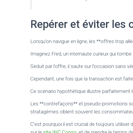
Repérer et éviter les 
Lorsqu’on navigue en ligne, les **offres trop all
Imaginez Fred, un internaute curieux qui tombe 
Séduit par l’offre, il saute sur l’occasion sans vér
Cependant, une fois que la transaction est faite,
Ce scénario hypothétique illustre parfaitement 
Les **contrefaçons** et pseudo-promotions son
stratagèmes ciblent souvent les consommateurs t
C’est pourquoi il est crucial de toujours util
sur le
site INC Conso
, et de prendre le temps de