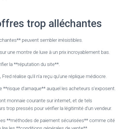
offres trop alléchantes
échantes** peuvent sembler irrésistibles.
sur une montre de luxe à un prix incroyablement bas.
ifier la **réputation du site**.
 Fred réalise qu’il n’a reçu qu’une réplique médiocre.
le **risque d’arnaque** auquel les acheteurs s’exposent.
t monnaie courante sur internet, et de tels
rop pressés pour vérifier la légitimité d’un vendeur.
iser des **méthodes de paiement sécurisées** comme cité
 lire les **conditions générales de vente**.