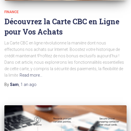
FINANCE
Découvrez la Carte CBC en Ligne
pour Vos Achats
La Carte CBC en ligne révolutionne la manière dont nous
effectuons nos achats sur Internet. Boostez votre historique de
crédit maintenant !Profitez de nos bonus exclusifs aujourd’hui !
Dans cet article, nous explorerons les fonctionnalités essentielles
de cette carte, y compris la sécurité des paiements, la flexibilité de
la limite
Read more…
By
Sam
,
1 an
ago