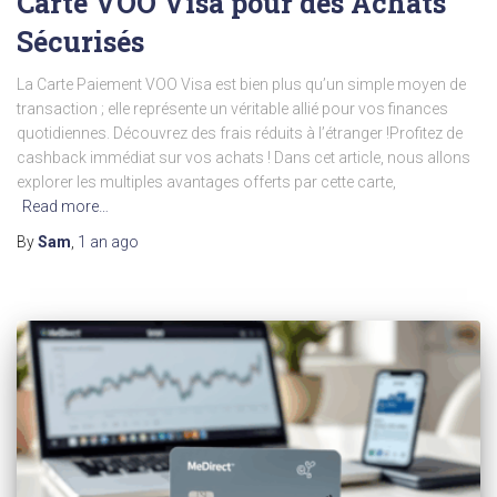
Carte VOO Visa pour des Achats
Sécurisés
La Carte Paiement VOO Visa est bien plus qu’un simple moyen de
transaction ; elle représente un véritable allié pour vos finances
quotidiennes. Découvrez des frais réduits à l’étranger !Profitez de
cashback immédiat sur vos achats ! Dans cet article, nous allons
explorer les multiples avantages offerts par cette carte,
Read more…
By
Sam
,
1 an
ago