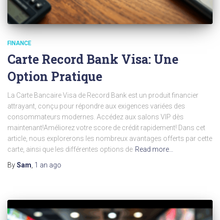
FINANCE
Carte Record Bank Visa: Une
Option Pratique
La Carte Bancaire Visa de Record Bank est un produit financier
attrayant, conçu pour répondre aux exigences variées des
consommateurs modernes. Accédez aux salons VIP dès
maintenant!Améliorez votre score de crédit rapidement! Dans cet
article, nous explorerons les nombreux avantages offerts par cette
carte, ainsi que les différentes options de
Read more…
By
Sam
,
1 an
ago