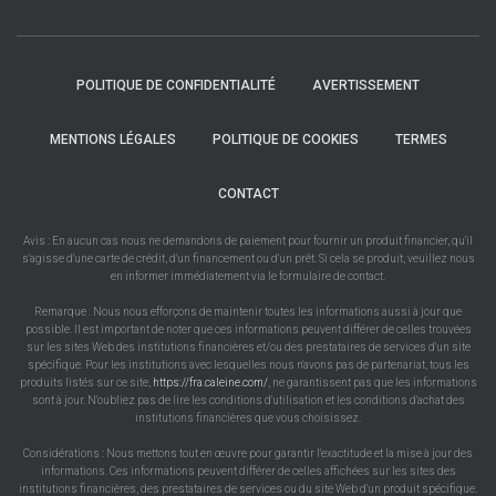
POLITIQUE DE CONFIDENTIALITÉ
AVERTISSEMENT
MENTIONS LÉGALES
POLITIQUE DE COOKIES
TERMES
CONTACT
Avis : En aucun cas nous ne demandons de paiement pour fournir un produit financier, qu'il
s'agisse d'une carte de crédit, d'un financement ou d'un prêt. Si cela se produit, veuillez nous
en informer immédiatement via le formulaire de contact.
Remarque : Nous nous efforçons de maintenir toutes les informations aussi à jour que
possible. Il est important de noter que ces informations peuvent différer de celles trouvées
sur les sites Web des institutions financières et/ou des prestataires de services d'un site
spécifique. Pour les institutions avec lesquelles nous n'avons pas de partenariat, tous les
produits listés sur ce site,
https://fra.caleine.com/
, ne garantissent pas que les informations
sont à jour. N'oubliez pas de lire les conditions d'utilisation et les conditions d'achat des
institutions financières que vous choisissez.
Considérations : Nous mettons tout en œuvre pour garantir l'exactitude et la mise à jour des
informations. Ces informations peuvent différer de celles affichées sur les sites des
institutions financières, des prestataires de services ou du site Web d'un produit spécifique.