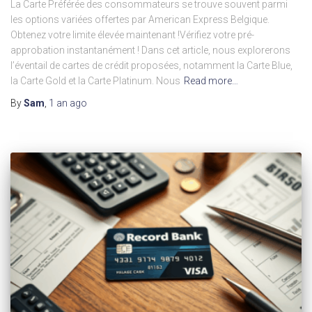
La Carte Préférée des consommateurs se trouve souvent parmi
les options variées offertes par American Express Belgique.
Obtenez votre limite élevée maintenant !Vérifiez votre pré-
approbation instantanément ! Dans cet article, nous explorerons
l’éventail de cartes de crédit proposées, notamment la Carte Blue,
la Carte Gold et la Carte Platinum. Nous
Read more…
By
Sam
,
1 an
ago