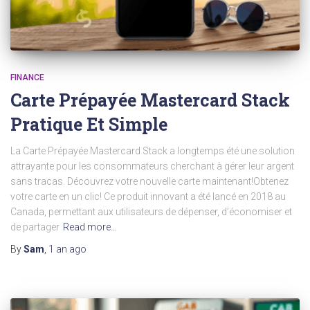
FINANCE
Carte Prépayée Mastercard Stack
Pratique Et Simple
La Carte Prépayée Mastercard Stack a longtemps été une solution
attrayante pour les consommateurs cherchant à gérer leur argent
sans tracas. Découvrez votre nouvelle carte maintenant!Obtenez
votre carte en un clic! Ce produit innovant a été lancé en 2018 au
Canada, permettant aux utilisateurs de dépenser, d’économiser et
de partager
Read more…
By
Sam
,
1 an
ago