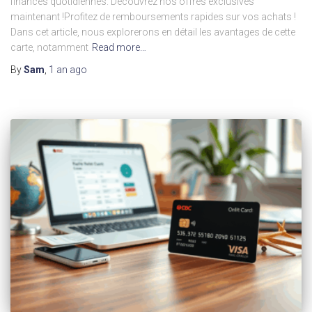
finances quotidiennes. Découvrez nos offres exclusives
maintenant !Profitez de remboursements rapides sur vos achats !
Dans cet article, nous explorerons en détail les avantages de cette
carte, notamment
Read more…
By
Sam
,
1 an
ago