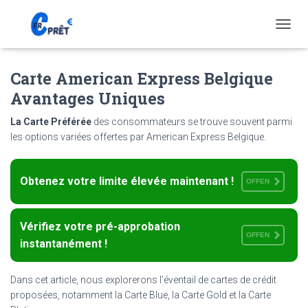
T
O
G
Carte American Express Belgique
G
L
Avantages Uniques
E
N
La Carte Préférée
des consommateurs se trouve souvent parmi
A
les options variées offertes par American Express Belgique.
V
I
G
A
Obtenez votre limite élevée maintenant !
OFFEN
T
I
O
Vérifiez votre pré-approbation
N
OFFEN
instantanément !
Dans cet article, nous explorerons l’éventail de cartes de crédit
proposées, notamment la Carte Blue, la Carte Gold et la Carte