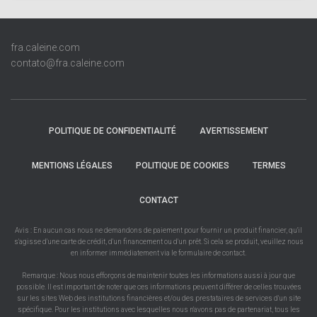
fra.caleine.com
contato@fra.caleine.com
POLITIQUE DE CONFIDENTIALITÉ
AVERTISSEMENT
MENTIONS LÉGALES
POLITIQUE DE COOKIES
TERMES
CONTACT
Avis : En aucun cas nous ne demandons de paiement pour fournir un produit financier, qu'il
s'agisse d'une carte de crédit, d'un financement ou d'un prêt. Si cela se produit, veuillez nous
en informer immédiatement via le formulaire de contact.
Remarque : Nous nous efforçons de maintenir toutes les informations aussi à jour que
possible. Il est important de noter que ces informations peuvent différer de celles trouvées
sur les sites Web des institutions financières et/ou des prestataires de services d'un site
spécifique. Pour les institutions avec lesquelles nous n'avons pas de partenariat, tous les