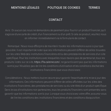
MENTIONS LÉGALES
POLITIQUE DE COOKIES
TERMES
CONTACT
Avis : En aucun cas nous ne demandons de paiement pour fournir un produit financier, qu'il
s'agisse d'une carte de crédit, d'un financement ou d'un prêt. Si cela se produit, veuillez nous
en informer immédiatement via le formulaire de contact.
Remarque : Nous nous efforçons de maintenir toutes les informations aussi à jour que
possible. Il est important de noter que ces informations peuvent différer de celles trouvées
sur les sites Web des institutions financières et/ou des prestataires de services d'un site
spécifique. Pour les institutions avec lesquelles nous n'avons pas de partenariat, tous les
produits listés sur ce site,
https://fra.caleine.com/
, ne garantissent pas que les informations
sont à jour. N'oubliez pas de lire les conditions d'utilisation et les conditions d'achat des
institutions financières que vous choisissez.
Considérations : Nous mettons tout en œuvre pour garantir l'exactitude et la mise à jour des
informations. Ces informations peuvent différer de celles affichées sur les sites des
institutions financières, des prestataires de services ou du site Web d'un produit spécifique.
Dans le cas d'institutions non partenaires, tous les produits financiers sont présentés sans
garantir que les informations sont à jour. Lorsque vous choisissez votre offre, assurez-vous
de lire les conditions des institutions financières et des conditions d'acquisition.