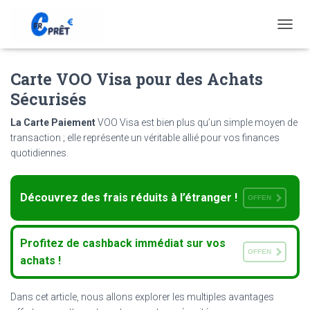
T
O
G
Carte VOO Visa pour des Achats
G
L
Sécurisés
E
N
La Carte Paiement
VOO Visa est bien plus qu’un simple moyen de
A
transaction ; elle représente un véritable allié pour vos finances
V
quotidiennes.
I
G
A
T
Découvrez des frais réduits à l’étranger !
OFFEN
I
O
N
Profitez de cashback immédiat sur vos
OFFEN
achats !
Dans cet article, nous allons explorer les multiples avantages