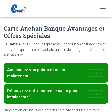
T
O
G
Carte Auchan Banque Avantages et
G
L
Offres Spéciales
E
N
La Carte Auchan
Banque représente une solution de financement
A
innovante qui facilite vos achats au sein des magasins Auchan et
V
AuchanDrive.
I
G
A
Accumulez vos points et miles
T
OFFEN
I
maintenant!
O
N
Découvrez notre nouvelle carte pour
OFFEN
immigrants!
Dans cet article, nous explorerons en profondeur les diverses