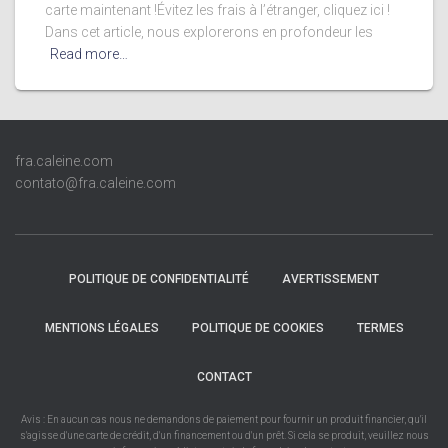
carte maintenant !Évitez les frais à l’étranger, cliquez ici !
Dans cet article, nous explorerons en profondeur les
Read more…
fra.caleine.com
contato@fra.caleine.com
POLITIQUE DE CONFIDENTIALITÉ
AVERTISSEMENT
MENTIONS LÉGALES
POLITIQUE DE COOKIES
TERMES
CONTACT
Avis : En aucun cas nous ne demandons de paiement pour fournir un produit financier, qu'il
s'agisse d'une carte de crédit, d'un financement ou d'un prêt. Si cela se produit, veuillez nous