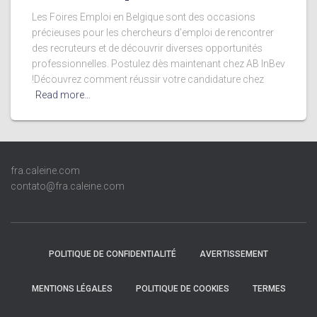
Les Foires Emploi en Belgique sont des occasions
précieuses pour les chercheurs d’emploi de rencontrer
des recruteurs et de découvrir diverses opportunités
professionnelles. Postulez dès maintenant chez AB InBev
!Découvrez comment réussir votre candidature chez
Read more…
fra.caleine.com
contato@fra.caleine.com
POLITIQUE DE CONFIDENTIALITÉ
AVERTISSEMENT
MENTIONS LÉGALES
POLITIQUE DE COOKIES
TERMES