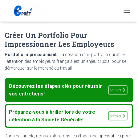
T
O
G
Créer Un Portfolio Pour
G
L
Impressionner Les Employeurs
E
N
Portfolio Impressionnant
: La création d’un portfolio qui attire
A
l’attention des employeurs français est un enjeu crucial pour se
V
démarquer sur le marché du travail.
I
G
A
Découvrez les étapes clés pour réussir
T
OFFEN
I
vos entretiens!
O
N
Préparez-vous à briller lors de votre
OFFEN
sélection à la Société Générale!
Dans cet article, nous explorerons les étapes indispensables pour