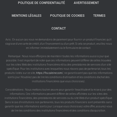
POLITIQUE DE CONFIDENTIALITÉ
AVERTISSEMENT
MENTIONS LÉGALES
POLITIQUE DE COOKIES
TERMES
CONTACT
Avis : En aucun cas nous ne demandons de paiement pour fournir un produit financier, qu'il
s'agisse d'une carte de crédit, d'un financement ou d'un prêt. Si cela se produit, veuillez nous
en informer immédiatement via le formulaire de contact.
Remarque : Nous nous efforçons de maintenir toutes les informations aussi à jour que
possible. Il est important de noter que ces informations peuvent différer de celles trouvées
sur les sites Web des institutions financières et/ou des prestataires de services d'un site
spécifique. Pour les institutions avec lesquelles nous n'avons pas de partenariat, tous les
produits listés sur ce site,
https://fra.caleine.com/
, ne garantissent pas que les informations
sont à jour. N'oubliez pas de lire les conditions d'utilisation et les conditions d'achat des
institutions financières que vous choisissez.
Considérations : Nous mettons tout en œuvre pour garantir l'exactitude et la mise à jour des
informations. Ces informations peuvent différer de celles affichées sur les sites des
institutions financières, des prestataires de services ou du site Web d'un produit spécifique.
Dans le cas d'institutions non partenaires, tous les produits financiers sont présentés sans
garantir que les informations sont à jour. Lorsque vous choisissez votre offre, assurez-vous
de lire les conditions des institutions financières et des conditions d'acquisition.