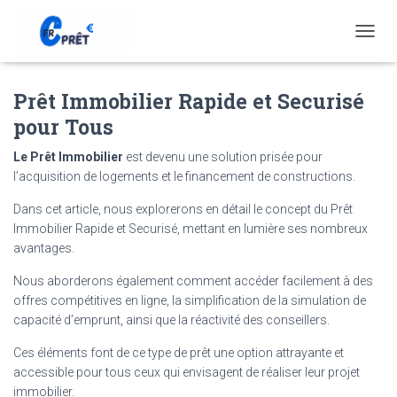
T
O
G
Prêt Immobilier Rapide et Securisé
G
L
pour Tous
E
N
Le Prêt Immobilier
est devenu une solution prisée pour
A
l’acquisition de logements et le financement de constructions.
V
I
Dans cet article, nous explorerons en détail le concept du Prêt
G
Immobilier Rapide et Securisé, mettant en lumière ses nombreux
A
T
avantages.
I
Nous aborderons également comment accéder facilement à des
O
N
offres compétitives en ligne, la simplification de la simulation de
capacité d’emprunt, ainsi que la réactivité des conseillers.
Ces éléments font de ce type de prêt une option attrayante et
accessible pour tous ceux qui envisagent de réaliser leur projet
immobilier.