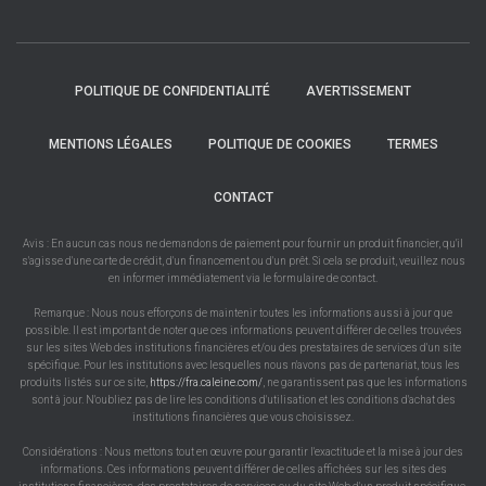
POLITIQUE DE CONFIDENTIALITÉ
AVERTISSEMENT
MENTIONS LÉGALES
POLITIQUE DE COOKIES
TERMES
CONTACT
Avis : En aucun cas nous ne demandons de paiement pour fournir un produit financier, qu'il
s'agisse d'une carte de crédit, d'un financement ou d'un prêt. Si cela se produit, veuillez nous
en informer immédiatement via le formulaire de contact.
Remarque : Nous nous efforçons de maintenir toutes les informations aussi à jour que
possible. Il est important de noter que ces informations peuvent différer de celles trouvées
sur les sites Web des institutions financières et/ou des prestataires de services d'un site
spécifique. Pour les institutions avec lesquelles nous n'avons pas de partenariat, tous les
produits listés sur ce site,
https://fra.caleine.com/
, ne garantissent pas que les informations
sont à jour. N'oubliez pas de lire les conditions d'utilisation et les conditions d'achat des
institutions financières que vous choisissez.
Considérations : Nous mettons tout en œuvre pour garantir l'exactitude et la mise à jour des
informations. Ces informations peuvent différer de celles affichées sur les sites des