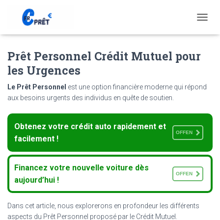
T
O
G
Prêt Personnel Crédit Mutuel pour
G
L
les Urgences
E
N
Le Prêt Personnel
est une option financière moderne qui répond
A
aux besoins urgents des individus en quête de soutien.
V
I
G
Obtenez votre crédit auto rapidement et
A
OFFEN
T
facilement !
I
O
N
Financez votre nouvelle voiture dès
OFFEN
aujourd’hui !
Dans cet article, nous explorerons en profondeur les différents
aspects du Prêt Personnel proposé par le Crédit Mutuel.