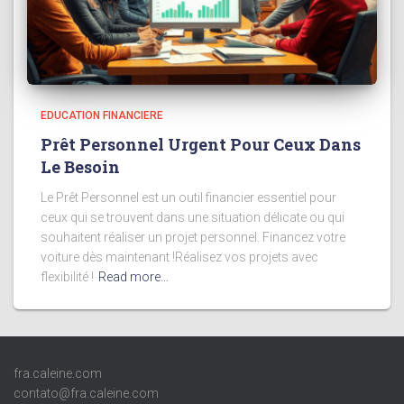
EDUCATION FINANCIERE
Prêt Personnel Urgent Pour Ceux Dans
Le Besoin
Le Prêt Personnel est un outil financier essentiel pour
ceux qui se trouvent dans une situation délicate ou qui
souhaitent réaliser un projet personnel. Financez votre
voiture dès maintenant !Réalisez vos projets avec
flexibilité !
Read more…
fra.caleine.com
contato@fra.caleine.com