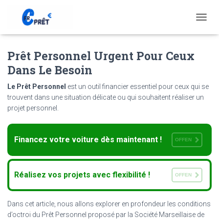
T
O
G
Prêt Personnel Urgent Pour Ceux
G
L
Dans Le Besoin
E
N
Le Prêt Personnel
est un outil financier essentiel pour ceux qui se
A
trouvent dans une situation délicate ou qui souhaitent réaliser un
V
projet personnel.
I
G
A
T
Financez votre voiture dès maintenant !
OFFEN
I
O
N
Réalisez vos projets avec flexibilité !
OFFEN
Dans cet article, nous allons explorer en profondeur les conditions
d’octroi du Prêt Personnel proposé par la Société Marseillaise de