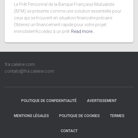
Le Prêt Personnel de la Banque Française Mutualiste
(BFM) se présente comme une solution essentielle pour
ceux qui se trouvent en situation financière précaire.
Obtenez un financement rapide pour votre projet
immobilier!Accédez à un prêt
Read more…
fra.caleine.com
contato@fra.caleine.com
POLITIQUE DE CONFIDENTIALITÉ
AVERTISSEMENT
MENTIONS LÉGALES
POLITIQUE DE COOKIES
TERMES
CONTACT