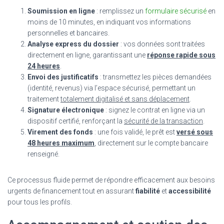
Soumission en ligne
: remplissez un
formulaire sécurisé
en
moins de 10 minutes, en indiquant vos informations
personnelles et bancaires.
Analyse express du dossier
: vos données sont traitées
directement en ligne, garantissant une
réponse rapide sous
24 heures
.
Envoi des justificatifs
: transmettez les pièces demandées
(identité, revenus) via l’espace sécurisé, permettant un
traitement
totalement digitalisé et sans déplacement
.
Signature électronique
: signez le contrat en ligne via un
dispositif certifié, renforçant la
sécurité de la transaction
.
Virement des fonds
: une fois validé, le prêt est
versé sous
48 heures maximum
, directement sur le compte bancaire
renseigné.
Ce processus fluide permet de répondre efficacement aux besoins
urgents de financement tout en assurant
fiabilité
et
accessibilité
pour tous les profils.