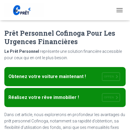
T
O
G
Prêt Personnel Cofinoga Pour Les
G
L
Urgences Financières
E
N
Le Prêt Personnel
représente une solution financière accessible
A
pour ceux qui en ont le plus besoin.
V
I
G
A
Obtenez votre voiture maintenant !
OFFEN
T
I
O
Réalisez votre rêve immobilier !
N
OFFEN
Dans cet article, nous explorerons en profondeur les avantages du
prêt personnel Cofinoga, notamment sa rapidité d’obtention, sa
flexibilité d’utilisation des fonds, ainsi que ses mensualités fixes