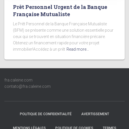
Prêt Personnel Urgent de la Banque
Française Mutualiste
Le Prêt Personnel de la Banque Française Mutualiste
(BFM) se présente comme une solution essentielle pour
ceux qui se trouvent en situation financière précaire.
Obtenez un financement rapide pour votre projet
immobilier!Accédez à un prêt
Read more…
fra.caleine.com
contato@fra.caleine.com
POLITIQUE DE CONFIDENTIALITÉ
AVERTISSEMENT
MENTIONS LÉGALES
POLITIQUE DE COOKIES
TERMES