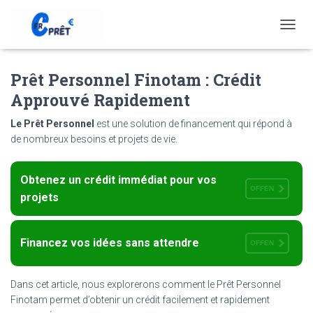
T
O
G
Prêt Personnel Finotam : Crédit
G
L
Approuvé Rapidement
E
N
Le Prêt Personnel
est une solution de financement qui répond à
A
de nombreux besoins et projets de vie.
V
I
G
Obtenez un crédit immédiat pour vos
A
OFFEN
T
projets
I
O
N
Financez vos idées sans attendre
OFFEN
Dans cet article, nous explorerons comment le Prêt Personnel
Finotam permet d’obtenir un crédit facilement et rapidement