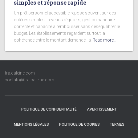
simples et réponse rapide
Un prêt personnel accessible repose souvent sur des
critères simples : revenus réguliers, gestion bancaire
correcte et capacité à rembourser sans déséquilibrer le
budget. Les établissements regardent surtout la
cohérence entre le montant demandé, la
Read more…
fra.caleine.com
contato@fra.caleine.com
POLITIQUE DE CONFIDENTIALITÉ
AVERTISSEMENT
MENTIONS LÉGALES
POLITIQUE DE COOKIES
TERMES